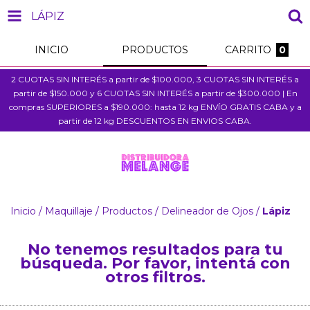
LÁPIZ
INICIO
PRODUCTOS
CARRITO
0
2 CUOTAS SIN INTERÉS a partir de $100.000, 3 CUOTAS SIN INTERÉS a
partir de $150.000 y 6 CUOTAS SIN INTERÉS a partir de $300.000 | En
compras SUPERIORES a $190.000: hasta 12 kg ENVÍO GRATIS CABA y a
partir de 12 kg DESCUENTOS EN ENVIOS CABA.
Inicio
/
Maquillaje
/
Productos
/
Delineador de Ojos
/
Lápiz
No tenemos resultados para tu
búsqueda. Por favor, intentá con
otros filtros.