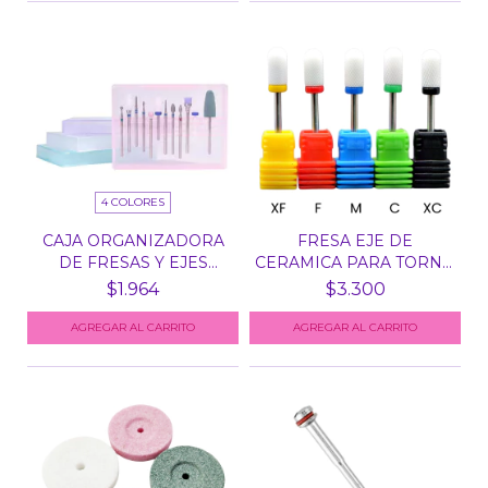
4 COLORES
CAJA ORGANIZADORA
FRESA EJE DE
DE FRESAS Y EJES
CERAMICA PARA TORNO
PARA...
N° 2 -...
$1.964
$3.300
AGREGAR AL CARRITO
AGREGAR AL CARRITO