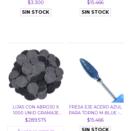
N° 4 -...
TORNO M...
$3.300
$15.466
SIN STOCK
SIN STOCK
LIJAS CON ABROJO X
FRESA EJE ACERO AZUL
1000 UNID GRAMAJE
PARA TORNO M-BLUE -...
180...
$289.575
$15.466
SIN STOCK
3
cuotas sin interés de