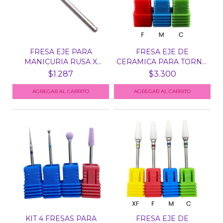
FRESA EJE PARA
FRESA EJE DE
MANICURIA RUSA X
CERAMICA PARA TORNO
UNID PAR...
N° 8 -...
$1.287
$3.300
AGREGAR AL CARRITO
AGREGAR AL CARRITO
KIT 4 FRESAS PARA
FRESA EJE DE