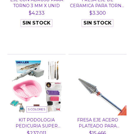
TORNO 3 MM X UNID
CERAMICA PARA TORNO
N° 10 -...
$4.233
$3.300
SIN STOCK
SIN STOCK
5 COLORES
KIT PODOLOGIA
FRESA EJE ACERO
PEDICURIA SUPER
PLATEADO PARA
COMPLETO
TORNO - LA...
$237.011
$15.466