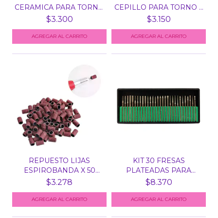
CERAMICA PARA TORNO
CEPILLO PARA TORNO X
N° 6 -...
UN...
$3.300
$3.150
AGREGAR AL CARRITO
REPUESTO LIJAS
KIT 30 FRESAS
ESPIROBANDA X 50
PLATEADAS PARA
UNID PAR...
TORNO MANIC...
$3.278
$8.370
AGREGAR AL CARRITO