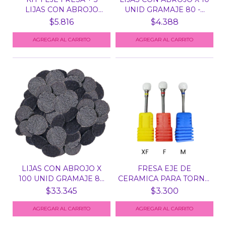
LIJAS CON ABROJO
UNID GRAMAJE 80 -...
GRA...
$5.816
$4.388
LIJAS CON ABROJO X
FRESA EJE DE
100 UNID GRAMAJE 80
CERAMICA PARA TORNO
-...
N° 3 -...
$33.345
$3.300
AGREGAR AL CARRITO