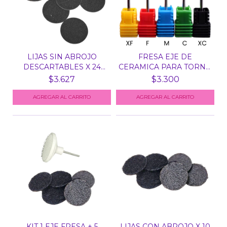
LIJAS SIN ABROJO
FRESA EJE DE
DESCARTABLES X 24
CERAMICA PARA TORNO
UNID...
N° 1 -...
$3.627
$3.300
AGREGAR AL CARRITO
KIT 1 EJE FRESA + 5
LIJAS CON ABROJO X 10