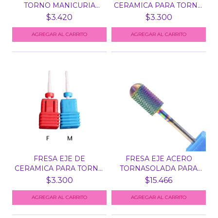
TORNO MANICURIA
CERAMICA PARA TORNO
RUSA U...
N° 5 -...
$3.420
$3.300
AGREGAR AL CARRITO
FRESA EJE DE
FRESA EJE ACERO
CERAMICA PARA TORNO
TORNASOLADA PARA
N° 9 -...
TORNO M...
$3.300
$15.466
AGREGAR AL CARRITO