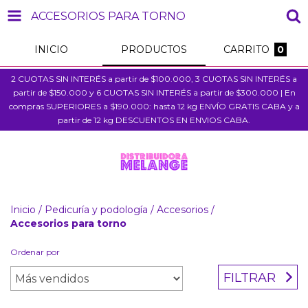
ACCESORIOS PARA TORNO
INICIO
PRODUCTOS
CARRITO
0
2 CUOTAS SIN INTERÉS a partir de $100.000, 3 CUOTAS SIN INTERÉS a
partir de $150.000 y 6 CUOTAS SIN INTERÉS a partir de $300.000 | En
compras SUPERIORES a $190.000: hasta 12 kg ENVÍO GRATIS CABA y a
partir de 12 kg DESCUENTOS EN ENVIOS CABA.
Inicio
/
Pedicuría y podología
/
Accesorios
/
Accesorios para torno
Ordenar por
FILTRAR