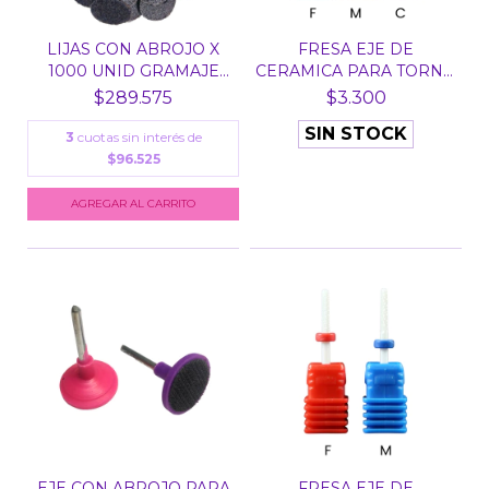
LIJAS CON ABROJO X
FRESA EJE DE
1000 UNID GRAMAJE
CERAMICA PARA TORNO
80...
N° 7 -...
$289.575
$3.300
SIN STOCK
3
cuotas sin interés de
$96.525
EJE CON ABROJO PARA
FRESA EJE DE