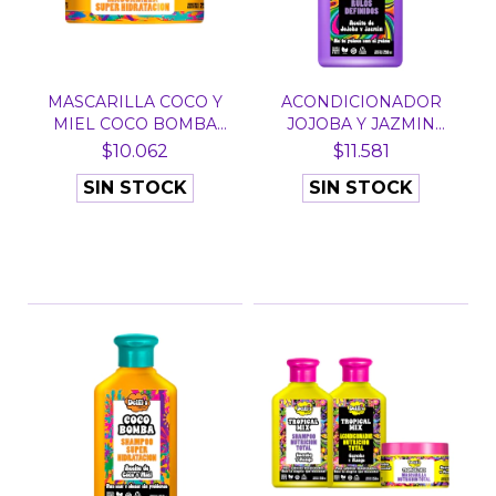
MASCARILLA COCO Y
ACONDICIONADOR
MIEL COCO BOMBA
JOJOBA Y JAZMIN
DELFI´...
CURVAS PE...
$10.062
$11.581
SIN STOCK
SIN STOCK