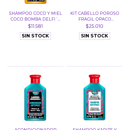
SHAMPOO COCO Y MIEL
KIT CABELLO POROSO
COCO BOMBA DELFI´S
FRAGIL OPACO
B...
TROPICAL...
$11.581
$25.010
SIN STOCK
SIN STOCK