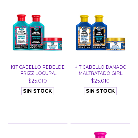
KIT CABELLO REBELDE
KIT CABELLO DAÑADO
FRIZZ LOCURA
MALTRATADO GIRL
INDOMAB...
POWER...
$25.010
$25.010
SIN STOCK
SIN STOCK