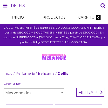
DELFIS
INICIO
PRODUCTOS
CARRITO
0
2 CUOTAS SIN INTERÉS a partir de $100.000, 3 CUOTAS SIN INTERÉS a
partir de $150.000 y 6 CUOTAS SIN INTERÉS a partir de $300.000 | En
compras SUPERIORES a $190.000: hasta 12 kg ENVÍO GRATIS CABA y a
partir de 12 kg DESCUENTOS EN ENVIOS CABA.
Inicio
/
Perfumería
/
Bellissima
/
Delfis
Ordenar por
FILTRAR