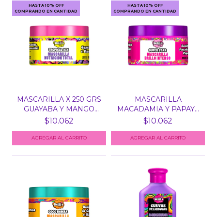
HASTA 10% OFF
HASTA 10% OFF
COMPRANDO EN CANTIDAD
COMPRANDO EN CANTIDAD
MASCARILLA X 250 GRS
MASCARILLA
GUAYABA Y MANGO
MACADAMIA Y PAPAYA
TRO...
SUPER STAR...
$10.062
$10.062