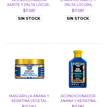
ACONDICIONADOR
SHAMPOO KARITE Y
KARITE Y PALTA LOCURA
PALTA LOCURA
IND...
INDOMABLE...
$11.581
$11.581
SIN STOCK
SIN STOCK
MASCARILLA ANANA Y
ACONDICIONADOR
KERATINA VEGETAL
ANANA Y KERATINA
GIRL...
VEGETAL...
$10.062
$11.581