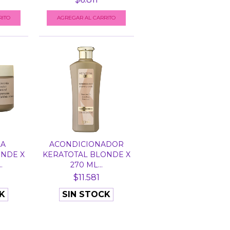
LA
ACONDICIONADOR
ONDE X
KERATOTAL BLONDE X
.
270 ML...
$11.581
K
SIN STOCK