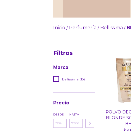
Inicio
Perfumería
Bellissima
B
/
/
/
Filtros
Marca
Bellíssima (15)
Precio
POLVO DE
DESDE
HASTA
BLONDE SO
BEL
$3.