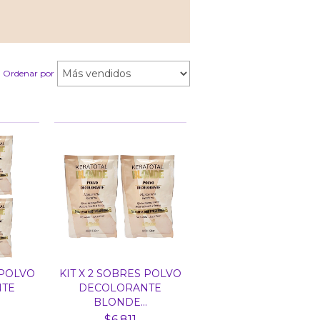
Ordenar por
 POLVO
KIT X 2 SOBRES POLVO
TE
DECOLORANTE
.
BLONDE...
$6.811