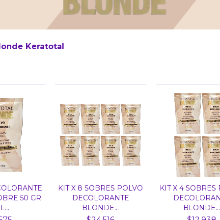
londe Keratotal
COLORANTE
KIT X 8 SOBRES POLVO
KIT X 4 SOBRES
BRE 50 GR
DECOLORANTE
DECOLORAN
...
BLONDE...
BLONDE..
575
$24.516
$12.938