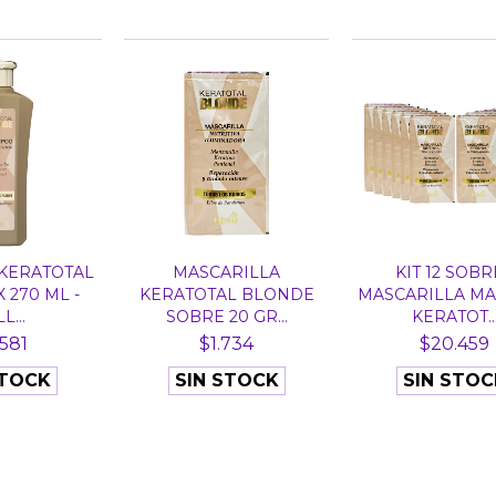
KERATOTAL
MASCARILLA
KIT 12 SOBR
 270 ML -
KERATOTAL BLONDE
MASCARILLA M
L...
SOBRE 20 GR...
KERATOT..
.581
$1.734
$20.459
STOCK
SIN STOCK
SIN STOC