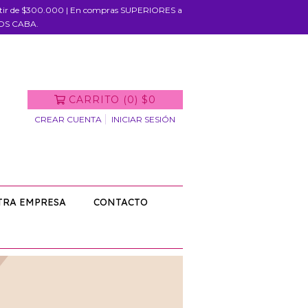
rtir de $300.000 | En compras SUPERIORES a
IOS CABA.
CARRITO
(
0
)
$0
CREAR CUENTA
INICIAR SESIÓN
TRA EMPRESA
CONTACTO