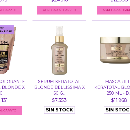
OFF
ANTIDAD
COLORANTE
SERUM KERATOTAL
MASCARIL
 BLONDE X
BLONDE BELLISSIMA X
KERATOTAL BL
...
60 G...
250 ML - B..
.131
$7.353
$11.968
SIN STOCK
SIN STOC