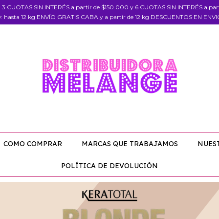
, 3 CUOTAS SIN INTERÉS a partir de $150.000 y 6 CUOTAS SIN INTERÉS a pa
: hasta 12 kg ENVÍO GRATIS CABA y a partir de 12 kg DESCUENTOS EN ENV
COMO COMPRAR
MARCAS QUE TRABAJAMOS
NUES
POLÍTICA DE DEVOLUCIÓN