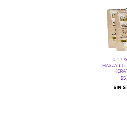
KIT 3 
MASCARILL
KERAT
$5.
SIN 