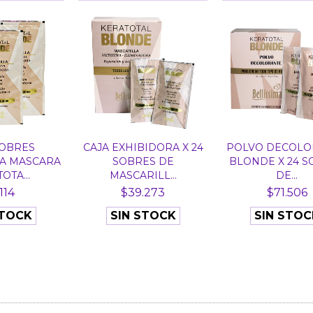
SOBRES
CAJA EXHIBIDORA X 24
POLVO DECOLO
A MASCARA
SOBRES DE
BLONDE X 24 S
OTA...
MASCARILL...
DE...
114
$39.273
$71.506
STOCK
SIN STOCK
SIN STOC