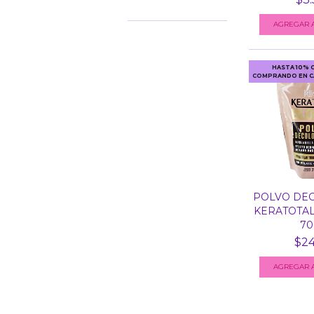
HASTA 10% 
COMPRANDO EN C
POLVO DE
KERATOTAL
700
$24