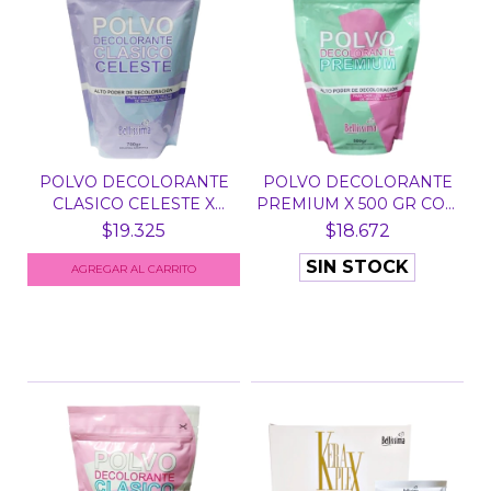
POLVO DECOLORANTE
POLVO DECOLORANTE
CLASICO CELESTE X
PREMIUM X 500 GR CON
700...
C...
$19.325
$18.672
SIN STOCK