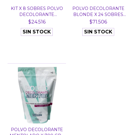
KIT X 8 SOBRES POLVO
POLVO DECOLORANTE
DECOLORANTE
BLONDE X 24 SOBRES
KERAPLE...
DE...
$24.516
$71.506
SIN STOCK
SIN STOCK
POLVO DECOLORANTE