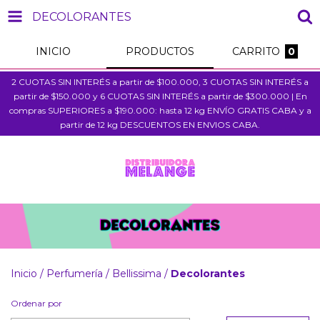
DECOLORANTES
INICIO
PRODUCTOS
CARRITO
0
2 CUOTAS SIN INTERÉS a partir de $100.000, 3 CUOTAS SIN INTERÉS a
partir de $150.000 y 6 CUOTAS SIN INTERÉS a partir de $300.000 | En
compras SUPERIORES a $190.000: hasta 12 kg ENVÍO GRATIS CABA y a
partir de 12 kg DESCUENTOS EN ENVIOS CABA.
Inicio
/
Perfumería
/
Bellissima
/
Decolorantes
Ordenar por