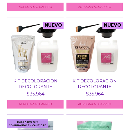
NUEVO
NUEVO
KIT DECOLORACION
KIT DECOLORACION
DECOLORANTE
DECOLORANTE
KERAPLEX BE...
BLONDE BELL...
$35.964
$35.964
AGREGAR AL CARRITO
AGREGAR AL CARRITO
HASTA 10% OFF
COMPRANDO EN CANTIDAD