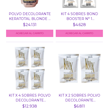
POLVO DECOLORANTE
KIT 4 SOBRES BOND
KERATOTAL BLONDE X
BOOSTER N° 1
700...
KERAPLEX...
$24.131
$4.628
KIT X 4 SOBRES POLVO
KIT X 2 SOBRES POLVO
DECOLORANTE
DECOLORANTE
KERAPLE...
KERAPLE...
$12.938
$6.811