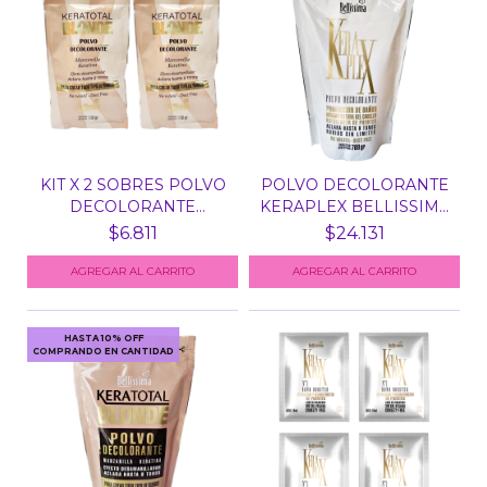
KIT X 2 SOBRES POLVO
POLVO DECOLORANTE
DECOLORANTE
KERAPLEX BELLISSIMA
BLONDE...
X...
$6.811
$24.131
HASTA 10% OFF
COMPRANDO EN CANTIDAD