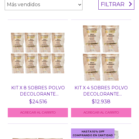
FILTRAR
KIT X 8 SOBRES POLVO
KIT X 4 SOBRES POLVO
DECOLORANTE
DECOLORANTE
BLONDE...
BLONDE...
$24.516
$12.938
HASTA 10% OFF
COMPRANDO EN CANTIDAD