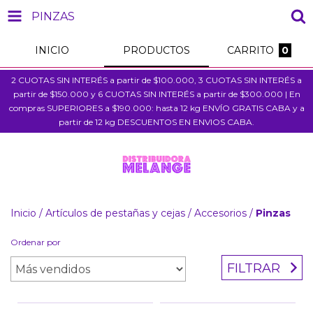
PINZAS
INICIO
PRODUCTOS
CARRITO
0
2 CUOTAS SIN INTERÉS a partir de $100.000, 3 CUOTAS SIN INTERÉS a
partir de $150.000 y 6 CUOTAS SIN INTERÉS a partir de $300.000 | En
compras SUPERIORES a $190.000: hasta 12 kg ENVÍO GRATIS CABA y a
partir de 12 kg DESCUENTOS EN ENVIOS CABA.
Inicio
/
Artículos de pestañas y cejas
/
Accesorios
/
Pinzas
Ordenar por
FILTRAR