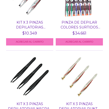
KIT X 3 PINZAS
PINZA DE DEPILAR
DEPILATORIAS
COLORES SURTIDOS
PLATEADAS XZ...
XZN 49...
$10.349
$34.661
KIT X 3 PINZAS
KIT X 3 PINZAS
DEPILATORIAS NEGRAS
DEPILATORIAS PUNTA