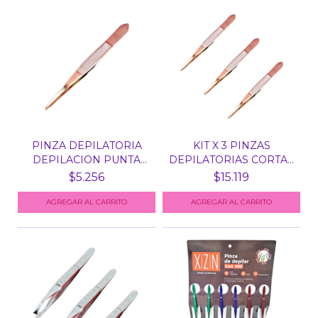
PINZA DEPILATORIA
KIT X 3 PINZAS
DEPILACION PUNTA
DEPILATORIAS CORTAS
FINA...
PUNTA...
$5.256
$15.119