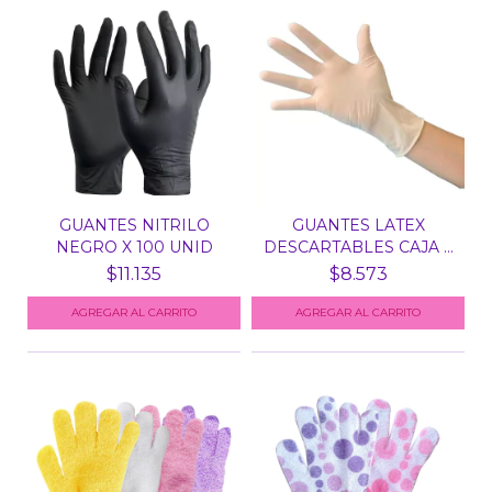
GUANTES NITRILO
GUANTES LATEX
NEGRO X 100 UNID
DESCARTABLES CAJA X
100 UN...
$11.135
$8.573
AGREGAR AL CARRITO
AGREGAR AL CARRITO