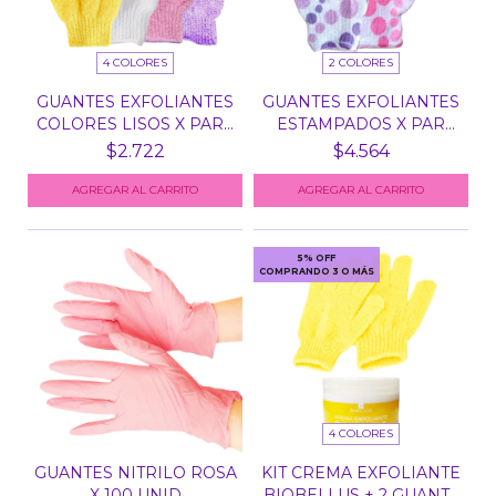
4 COLORES
2 COLORES
GUANTES EXFOLIANTES
GUANTES EXFOLIANTES
COLORES LISOS X PAR...
ESTAMPADOS X PAR
(G7...
$2.722
$4.564
AGREGAR AL CARRITO
AGREGAR AL CARRITO
5% OFF
COMPRANDO 3 O MÁS
4 COLORES
GUANTES NITRILO ROSA
KIT CREMA EXFOLIANTE
X 100 UNID
BIOBELLUS + 2 GUANT...