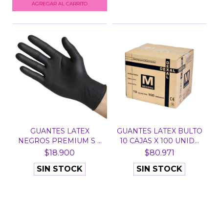
AGREGAR AL CARRITO
GUANTES LATEX
GUANTES LATEX BULTO
NEGROS PREMIUM S X
10 CAJAS X 100 UNID...
20 UNID...
$18.900
$80.971
SIN STOCK
SIN STOCK