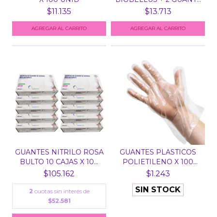
$11.135
$13.713
AGREGAR AL CARRITO
AGREGAR AL CARRITO
GUANTES NITRILO ROSA
GUANTES PLASTICOS
BULTO 10 CAJAS X 10...
POLIETILENO X 100
UNID...
$105.162
$1.243
SIN STOCK
2
cuotas sin interés de
$52.581