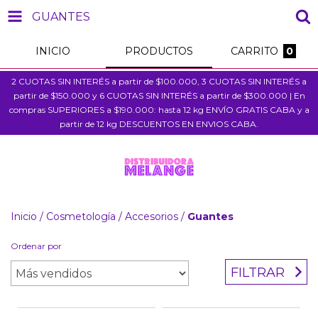
GUANTES
INICIO
PRODUCTOS
CARRITO
0
2 CUOTAS SIN INTERÉS a partir de $100.000, 3 CUOTAS SIN INTERÉS a
partir de $150.000 y 6 CUOTAS SIN INTERÉS a partir de $300.000 | En
compras SUPERIORES a $190.000: hasta 12 kg ENVÍO GRATIS CABA y a
partir de 12 kg DESCUENTOS EN ENVIOS CABA.
Inicio
/
Cosmetología
/
Accesorios
/
Guantes
Ordenar por
FILTRAR