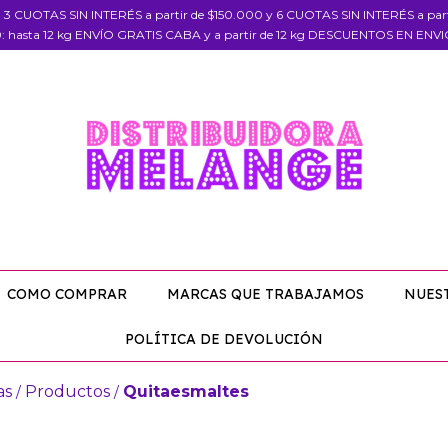
, 3 CUOTAS SIN INTERÉS a partir de $150.000 y 6 CUOTAS SIN INTERÉS a pa
: hasta 12 kg ENVÍO GRATIS CABA y a partir de 12 kg DESCUENTOS EN ENV
COMO COMPRAR
MARCAS QUE TRABAJAMOS
NUES
POLÍTICA DE DEVOLUCIÓN
as
Productos
Quitaesmaltes
/
/