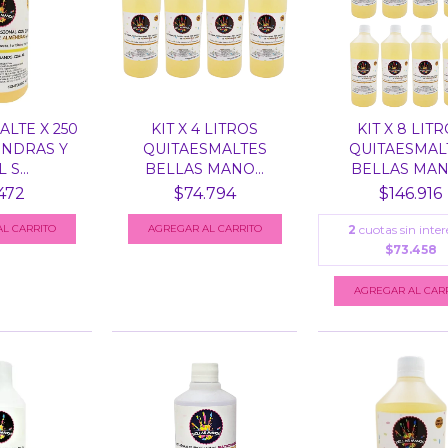
LTE X 250
KIT X 4 LITROS
KIT X 8 LIT
NDRAS Y
QUITAESMALTES
QUITAESMAL
 S...
BELLAS MANO...
BELLAS MANO
472
$74.794
$146.916
AGREGAR AL CARRITO
2
cuotas sin inter
$73.458
AGREGAR AL CAR