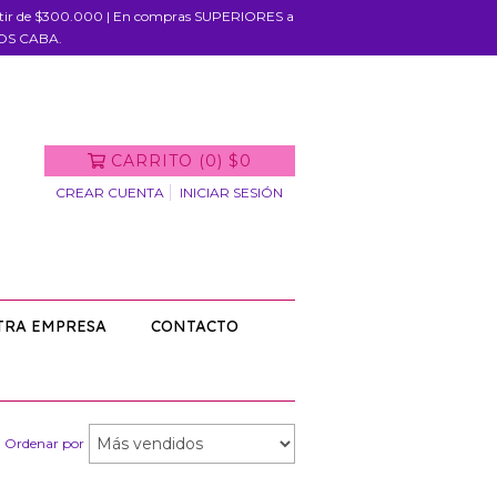
rtir de $300.000 | En compras SUPERIORES a
IOS CABA.
CARRITO
(
0
)
$0
CREAR CUENTA
INICIAR SESIÓN
TRA EMPRESA
CONTACTO
Ordenar por