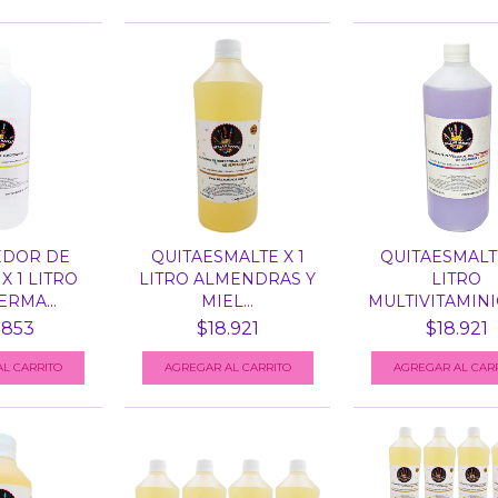
DOR DE
QUITAESMALTE X 1
QUITAESMALTE
X 1 LITRO
LITRO ALMENDRAS Y
LITRO
RMA...
MIEL...
MULTIVITAMINIC
.853
$18.921
$18.921