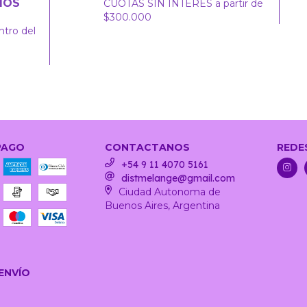
IOS
CUOTAS SIN INTERÉS a partir de
$300.000
ntro del
PAGO
CONTACTANOS
REDE
+54 9 11 4070 5161
distmelange@gmail.com
Ciudad Autonoma de
Buenos Aires, Argentina
ENVÍO