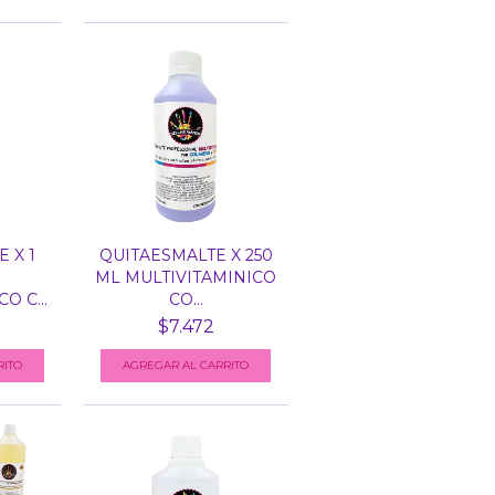
 X 1
QUITAESMALTE X 250
ML MULTIVITAMINICO
O C...
CO...
$7.472