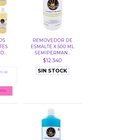
ROS
REMOVEDOR DE
TES
ESMALTE X 500 ML
...
SEMIPERMAN...
$12.340
SIN STOCK
és de
RITO