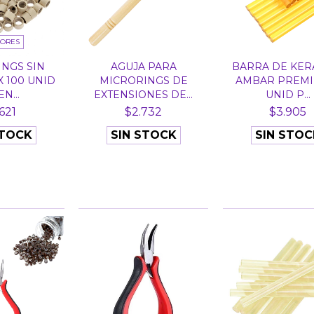
LORES
NGS SIN
AGUJA PARA
BARRA DE KER
X 100 UNID
MICRORINGS DE
AMBAR PREMI
N...
EXTENSIONES DE...
UNID P...
621
$2.732
$3.905
STOCK
SIN STOCK
SIN STOC