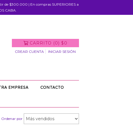
rtir de $300.000 | En compras SUPERIORES a
IOS CABA.
CARRITO
(
0
)
$0
CREAR CUENTA
INICIAR SESIÓN
TRA EMPRESA
CONTACTO
Ordenar por