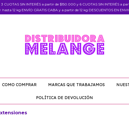
, 3 CUOTAS SIN INTERÉS a partir de $150.000 y 6 CUOTAS SIN INTERÉS a pa
: hasta 12 kg ENVÍO GRATIS CABA y a partir de 12 kg DESCUENTOS EN ENV
COMO COMPRAR
MARCAS QUE TRABAJAMOS
NUES
POLÍTICA DE DEVOLUCIÓN
xtensiones