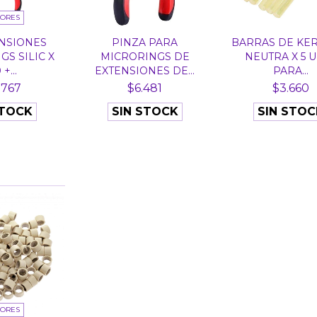
LORES
ENSIONES
PINZA PARA
BARRAS DE KER
S SILIC X
MICRORINGS DE
NEUTRA X 5 
+...
EXTENSIONES DE...
PARA...
.767
$6.481
$3.660
STOCK
SIN STOCK
SIN STOC
LORES