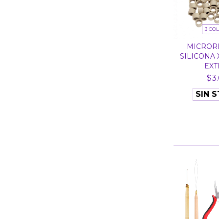
3 CO
MICRORI
SILICONA 
EXTE
$3.
SIN 