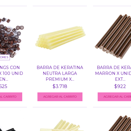
LORES
NGS CON
BARRA DE KERATINA
BARRA DE KER
X 100 UNID
NEUTRA LARGA
MARRON X UNI
N...
PREMIUM X...
EXT...
625
$3.718
$922
L CARRITO