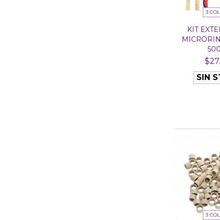
3 CO
KIT EXT
MICRORING
500 
$27
SIN 
3 CO