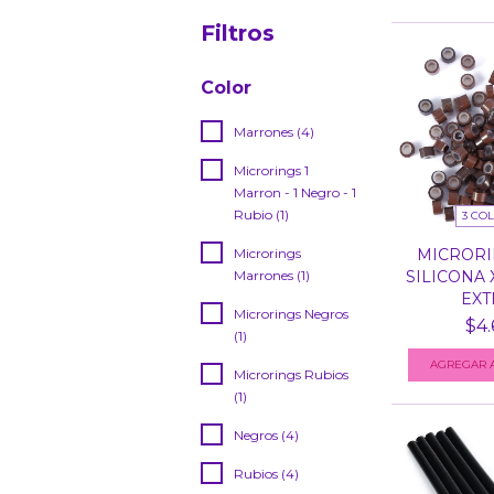
Filtros
Color
Marrones (4)
Microrings 1
Marron - 1 Negro - 1
Rubio (1)
3 CO
Microrings
MICRORI
Marrones (1)
SILICONA 
EXTE
Microrings Negros
$4.
(1)
AGREGAR A
Microrings Rubios
(1)
Negros (4)
Rubios (4)