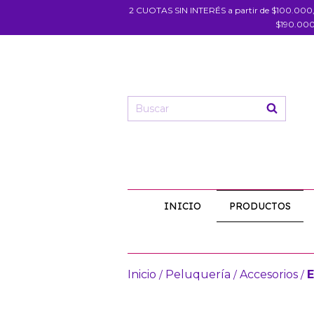
2 CUOTAS SIN INTERÉS a partir de $100.000
$190.000
INICIO
PRODUCTOS
Inicio
Peluquería
Accesorios
E
/
/
/