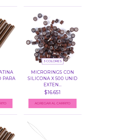
3 COLORES
ATINA
MICRORINGS CON
D PARA
SILICONA X 500 UNID
EXTEN...
$16.651
AGREGAR AL CARRITO