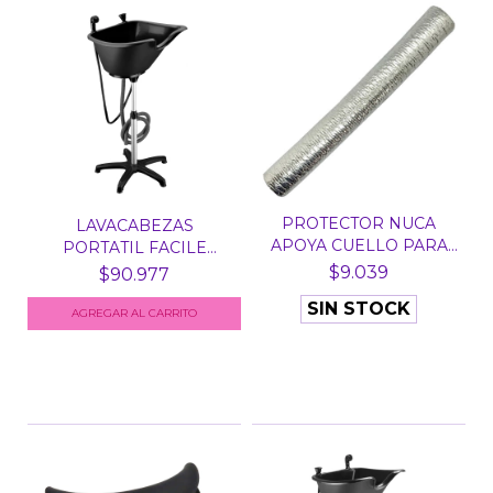
PROTECTOR NUCA
LAVACABEZAS
APOYA CUELLO PARA
PORTATIL FACILE
LAVACAB...
DOMPEL ART....
$9.039
$90.977
SIN STOCK