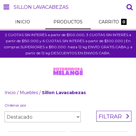
SILLON LAVACABEZAS
INICIO
PRODUCTOS
CARRITO
0
2 CUOTAS SIN INTERÉS a partir de $100.000, 3 CUOTAS SIN INTERÉS a
partir de $150.000 y 6 CUOTAS SIN INTERÉS a partir de $300.000 | En
compras SUPERIORES a $190.000: hasta 12 kg ENVÍO GRATIS CABA y a
partir de 12 kg DESCUENTOS EN ENVIOS CABA.
Inicio
/
Muebles
/
Sillon Lavacabezas
Ordenar por
FILTRAR