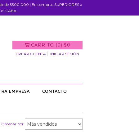
rtir de $300.000 | En compras SUPERIORES a
IOS CABA.
CARRITO
(
0
)
$0
CREAR CUENTA
INICIAR SESIÓN
TRA EMPRESA
CONTACTO
Ordenar por