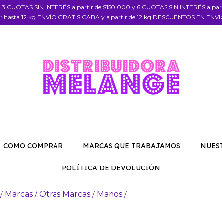
, 3 CUOTAS SIN INTERÉS a partir de $150.000 y 6 CUOTAS SIN INTERÉS a pa
: hasta 12 kg ENVÍO GRATIS CABA y a partir de 12 kg DESCUENTOS EN ENV
COMO COMPRAR
MARCAS QUE TRABAJAMOS
NUES
POLÍTICA DE DEVOLUCIÓN
Marcas
Otras Marcas
Manos
/
/
/
/