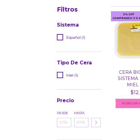
Filtros
5% OFF
COMPRANDO 3 O 
Sistema
Español (1)
Tipo De Cera
CERA BI
Miel (1)
SISTEMA
MIEL X
$12
Precio
AGREGAR A
DESDE
HASTA