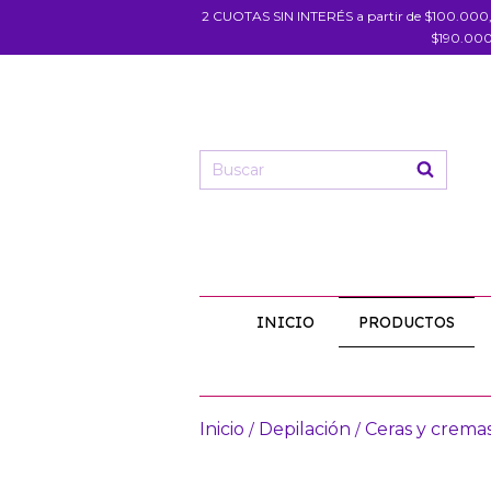
2 CUOTAS SIN INTERÉS a partir de $100.000
$190.000
INICIO
PRODUCTOS
Inicio
Depilación
Ceras y crema
/
/