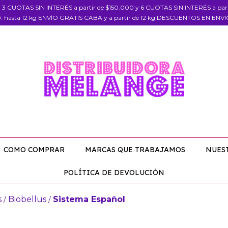
, 3 CUOTAS SIN INTERÉS a partir de $150.000 y 6 CUOTAS SIN INTERÉS a pa
: hasta 12 kg ENVÍO GRATIS CABA y a partir de 12 kg DESCUENTOS EN ENV
COMO COMPRAR
MARCAS QUE TRABAJAMOS
NUES
POLÍTICA DE DEVOLUCIÓN
s
Biobellus
Sistema Español
/
/