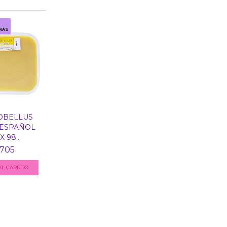
MÁS
OBELLUS
 ESPAÑOL
 98...
.705
L CARRITO