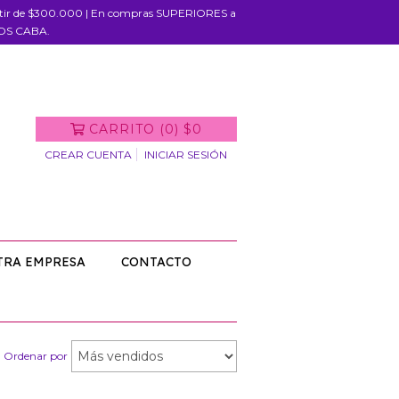
rtir de $300.000 | En compras SUPERIORES a
IOS CABA.
CARRITO
(
0
)
$0
CREAR CUENTA
INICIAR SESIÓN
TRA EMPRESA
CONTACTO
Ordenar por